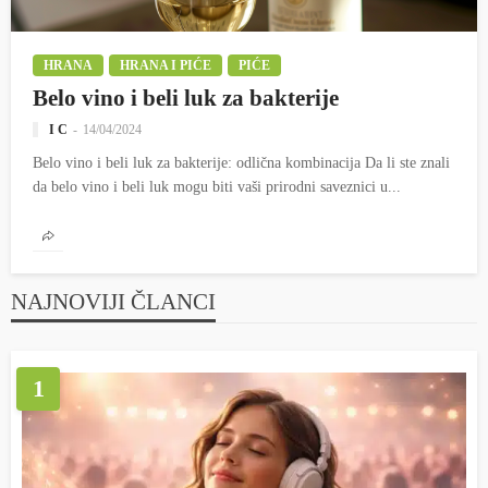
HRANA
HRANA I PIĆE
PIĆE
Belo vino i beli luk za bakterije
I C
14/04/2024
Belo vino i beli luk za bakterije: odlična kombinacija Da li ste znali
da belo vino i beli luk mogu biti vaši prirodni saveznici u...
NAJNOVIJI ČLANCI
1