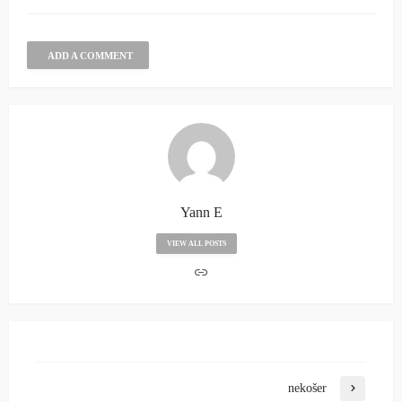
ADD A COMMENT
Yann E
VIEW ALL POSTS
nekošer