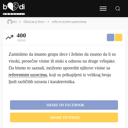
referentnim uzorcima
Home
Glossary Item
referentnim uzorcima
Yann E
20/05/2023
No tags
400
VIEWS
Zamislimo da imamo grupu dece i želimo da znamo da li su
visoki, prosečne visine ili niski u odnosu na druge vršnjake.
Da bismo to saznali, možemo uporediti njihove visine sa
referentnim uzorcima
, koji su prikupljeni iz velikog broja
ljudi različitih uzrasta i karakteristika.
SHARE ON FACEBOOK
SHARE ON EMAIL