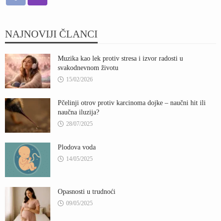
NAJNOVIJI ČLANCI
Muzika kao lek protiv stresa i izvor radosti u
svakodnevnom životu
15/02/2026
Pčelinji otrov protiv karcinoma dojke – naučni hit ili
naučna iluzija?
28/07/2025
Plodova voda
14/05/2025
Opasnosti u trudnoći
09/05/2025