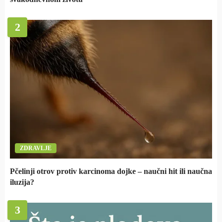
2
ZDRAVLJE
Pčelinji otrov protiv karcinoma dojke – naučni hit ili naučna
iluzija?
3