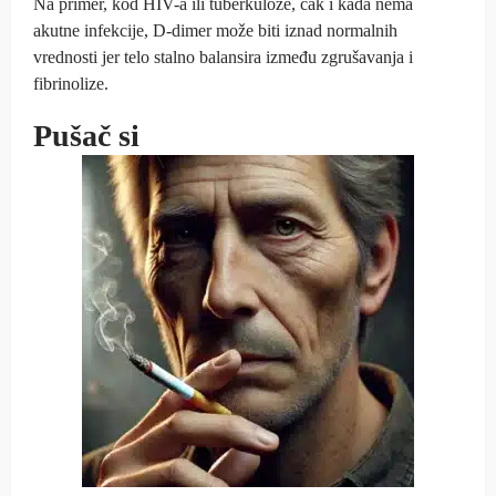
Na primer, kod HIV-a ili tuberkuloze, čak i kada nema
akutne infekcije, D-dimer može biti iznad normalnih
vrednosti jer telo stalno balansira između zgrušavanja i
fibrinolize.
Pušač si