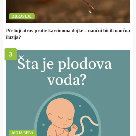
ZDRAVLJE
Pčelinji otrov protiv karcinoma dojke – naučni hit ili naučna
iluzija?
3
MOJA BEBA