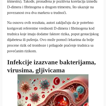
trimestru). Takođe, pronađena je pozitivna korelacija između
D-dimera i fibrinogena u drugom trimestru, što ukazuje na
povezanost ova dva markera u trudnoći.
Na osnovu ovih rezultata, autori zaključuju da je potrebno
korigovati referentne vrednosti D-dimera i fibrinogena kod
trudnica koje imaju dodatne faktore rizika, poput gestacijskog
dijabetesa ili pušenja. Ovo može pomoći lekarima da bolje
procene rizik od tromboze i prilagode praćenje trudnica sa
povećanim rizikom.
Infekcije izazvane bakterijama,
virusima, gljivicama