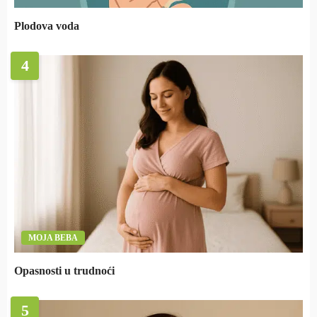
Plodova voda
4
MOJA BEBA
Opasnosti u trudnoći
5