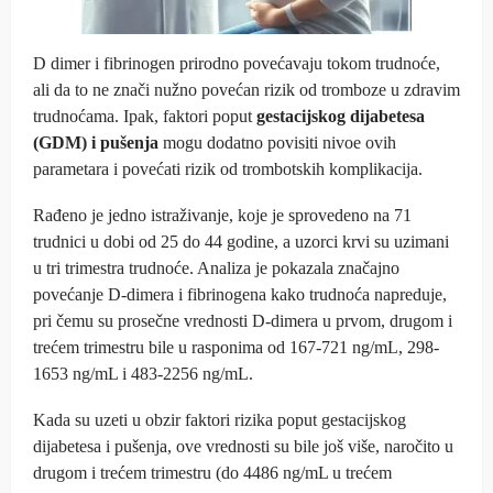
D dimer i fibrinogen prirodno povećavaju tokom trudnoće,
ali da to ne znači nužno povećan rizik od tromboze u zdravim
trudnoćama. Ipak, faktori poput
gestacijskog dijabetesa
(GDM) i pušenja
mogu dodatno povisiti nivoe ovih
parametara i povećati rizik od trombotskih komplikacija.
Rađeno je jedno istraživanje, koje je sprovedeno na 71
trudnici u dobi od 25 do 44 godine, a uzorci krvi su uzimani
u tri trimestra trudnoće. Analiza je pokazala značajno
povećanje D-dimera i fibrinogena kako trudnoća napreduje,
pri čemu su prosečne vrednosti D-dimera u prvom, drugom i
trećem trimestru bile u rasponima od 167-721 ng/mL, 298-
1653 ng/mL i 483-2256 ng/mL.
Kada su uzeti u obzir faktori rizika poput gestacijskog
dijabetesa i pušenja, ove vrednosti su bile još više, naročito u
drugom i trećem trimestru (do 4486 ng/mL u trećem