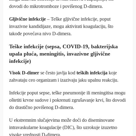
dovodi do mikrotromboze i povišenog D-dimera.
Gljivične infekcije
– Teške gljivične infekcije, poput
invazivne kandidijaze, mogu aktivirati koagulaciju, što
takođe povećava nivo D-dimera.
Teške infekcije (sepsa, COVID-19, bakterijska
upala pluća, meningitis, invazivne gljivične
infekcije)
Visok D-dimer
se često javlja kod
teških infekcija
koje
zahvataju ceo organizam i izazivaju jaku upalnu reakciju.
Infekcije poput sepse, teške pneumonije ili meningitisa mogu
oštetiti krvne sudove i pokrenuti zgrušavanje krvi, što dovodi
do drastično povišenog D-dimera.
U ekstremnim slučajevima može doći do diseminovane
intravaskularne koagulacije (DIC), što uzrokuje izuzetno
visoke vrednosti D-dimera.