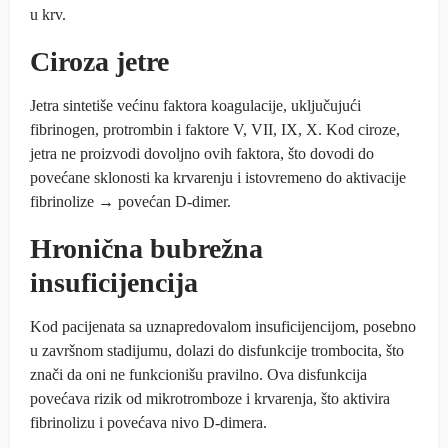
u krv.
Ciroza jetre
Jetra sintetiše većinu faktora koagulacije, uključujući
fibrinogen, protrombin i faktore V, VII, IX, X. Kod ciroze,
jetra ne proizvodi dovoljno ovih faktora, što dovodi do
povećane sklonosti ka krvarenju i istovremeno do aktivacije
fibrinolize → povećan D-dimer.
Hronična bubrežna
insuficijencija
Kod pacijenata sa uznapredovalom insuficijencijom, posebno
u završnom stadijumu, dolazi do disfunkcije trombocita, što
znači da oni ne funkcionišu pravilno. Ova disfunkcija
povećava rizik od mikrotromboze i krvarenja, što aktivira
fibrinolizu i povećava nivo D-dimera.