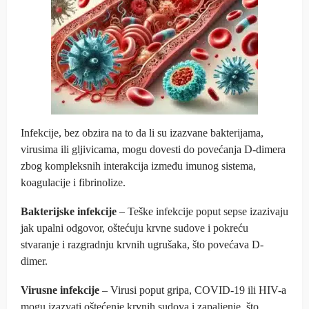
Infekcije, bez obzira na to da li su izazvane bakterijama,
virusima ili gljivicama, mogu dovesti do povećanja D-dimera
zbog kompleksnih interakcija između imunog sistema,
koagulacije i fibrinolize.
Bakterijske infekcije
– Teške infekcije poput sepse izazivaju
jak upalni odgovor, oštećuju krvne sudove i pokreću
stvaranje i razgradnju krvnih ugrušaka, što povećava D-
dimer.
Virusne infekcije
– Virusi poput gripa, COVID-19 ili HIV-a
mogu izazvati oštećenje krvnih sudova i zapaljenje, što