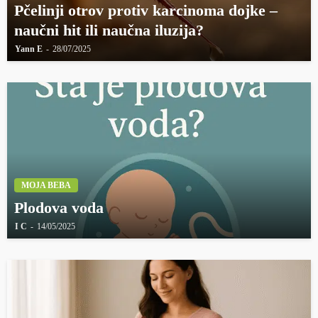
Pčelinji otrov protiv karcinoma dojke –
naučni hit ili naučna iluzija?
Yann E
28/07/2025
MOJA BEBA
Plodova voda
I C
14/05/2025