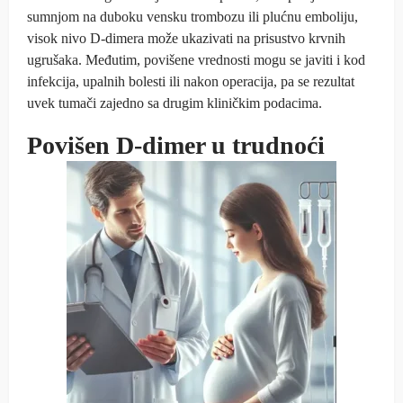
sumnjom na duboku vensku trombozu ili plućnu emboliju,
visok nivo D-dimera može ukazivati na prisustvo krvnih
ugrušaka. Međutim, povišene vrednosti mogu se javiti i kod
infekcija, upalnih bolesti ili nakon operacija, pa se rezultat
uvek tumači zajedno sa drugim kliničkim podacima.
Povišen D-dimer u trudnoći