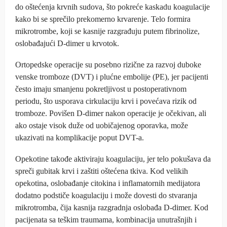
do oštećenja krvnih sudova, što pokreće kaskadu koagulacije
kako bi se sprečilo prekomerno krvarenje. Telo formira
mikrotrombe, koji se kasnije razgrađuju putem fibrinolize,
oslobađajući D-dimer u krvotok.
Ortopedske operacije su posebno rizične za razvoj duboke
venske tromboze (DVT) i plućne embolije (PE), jer pacijenti
često imaju smanjenu pokretljivost u postoperativnom
periodu, što usporava cirkulaciju krvi i povećava rizik od
tromboze. Povišen D-dimer nakon operacije je očekivan, ali
ako ostaje visok duže od uobičajenog oporavka, može
ukazivati na komplikacije poput DVT-a.
Opekotine takođe aktiviraju koagulaciju, jer telo pokušava da
spreči gubitak krvi i zaštiti oštećena tkiva. Kod velikih
opekotina, oslobađanje citokina i inflamatornih medijatora
dodatno podstiče koagulaciju i može dovesti do stvaranja
mikrotromba, čija kasnija razgradnja oslobađa D-dimer. Kod
pacijenata sa teškim traumama, kombinacija unutrašnjih i