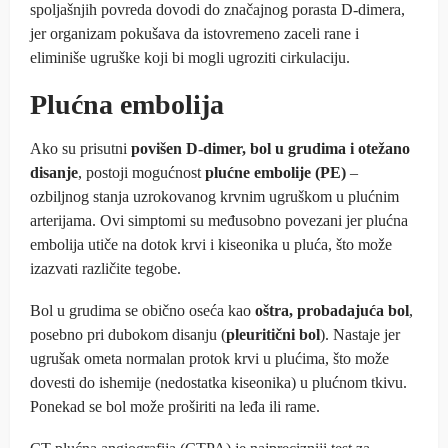
spoljašnjih povreda dovodi do značajnog porasta D-dimera,
jer organizam pokušava da istovremeno zaceli rane i
eliminiše ugruške koji bi mogli ugroziti cirkulaciju.
Plućna embolija
Ako su prisutni
povišen D-dimer, bol u grudima i otežano
disanje
, postoji mogućnost
plućne embolije (PE)
–
ozbiljnog stanja uzrokovanog krvnim ugruškom u plućnim
arterijama. Ovi simptomi su međusobno povezani jer plućna
embolija utiče na dotok krvi i kiseonika u pluća, što može
izazvati različite tegobe.
Bol u grudima se obično oseća kao
oštra, probadajuća bol
,
posebno pri dubokom disanju (
pleuritični bol
). Nastaje jer
ugrušak ometa normalan protok krvi u plućima, što može
dovesti do ishemije (nedostatka kiseonika) u plućnom tkivu.
Ponekad se bol može proširiti na leđa ili rame.