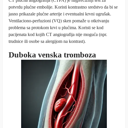
CT plućna angiografija (CTPA) je najprecizniji test za
potvrdu plućne embolije. Koristi kontrastno sredstvo da bi se
jasno prikazale plućne arterije i eventualni krvni ugrušak.
Ventilaciono-perfuzioni (VQ) sken pomaže u otkrivanju
problema sa protokom krvi u plućima. Koristi se kod
pacijenata kod kojih CT angiografija nije moguća (npr.
trudnice ili osobe sa alergijom na kontrast).
Duboka venska tromboza