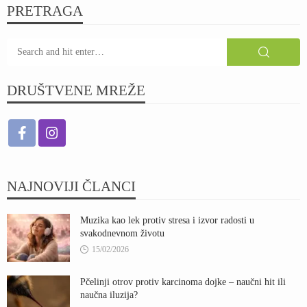
PRETRAGA
DRUŠTVENE MREŽE
NAJNOVIJI ČLANCI
Muzika kao lek protiv stresa i izvor radosti u
svakodnevnom životu
15/02/2026
Pčelinji otrov protiv karcinoma dojke – naučni hit ili
naučna iluzija?