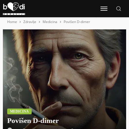
Home
Zdravlje
Medicina
Povišen D-dimer
MEDICINA
Povišen D-dimer