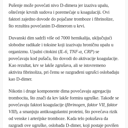
Pušenje može povećati nivo D-dimera jer izaziva upalu,
oštećenje krvnih sudova i poremećaje u koagulaciji. Ovi
faktori zajedno dovode do pojačane tromboze i fibrinolize,
što rezultira povećanim D-dimerom u krvi.
Duvanski dim sadrži više od 7000 hemikalija, uključujući
slobodne radikale i toksine koji izazivaju hroničnu upalu u
organizmu. Upalni citokini (
IL-6, TNF-α, CRP
) se
povećavaju kod pušača, što dovodi do aktivacije koagulacije.
Kao rezultat, krv se lakše zgrušava, ali se istovremeno
aktivira fibrinoliza, pri čemu se razgrađeni ugrušci oslobađaju
kao D-dimer.
Nikotin i druge komponente dima povećavaju agregaciju
trombocita, što znači da krv lakše formira ugruške. Takođe se
povećavaju faktori koagulacije (
fibrinogen, faktor VII, faktor
VIII
), a smanjuju antikoagulantni proteini, što povećava rizik
od venske i arterijske tromboze. Kada telo pokušava da
razgradi ove ugruške, oslobađa D-dimer, koji postaje povišen