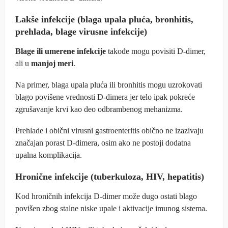
Lakše infekcije (blaga upala pluća, bronhitis,
prehlada, blage virusne infekcije)
Blage ili umerene infekcije
takođe mogu povisiti D-dimer,
ali u
manjoj meri
.
Na primer, blaga upala pluća ili bronhitis mogu uzrokovati
blago povišene vrednosti D-dimera jer telo ipak pokreće
zgrušavanje krvi kao deo odbrambenog mehanizma.
Prehlade i obični virusni gastroenteritis obično ne izazivaju
značajan porast D-dimera, osim ako ne postoji dodatna
upalna komplikacija.
Hronične infekcije (tuberkuloza, HIV, hepatitis)
Kod hroničnih infekcija D-dimer može dugo ostati blago
povišen zbog stalne niske upale i aktivacije imunog sistema.