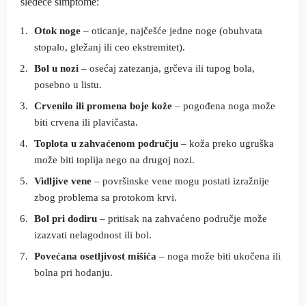
sledeće simptome:
Otok noge
– oticanje, najčešće jedne noge (obuhvata
stopalo, gležanj ili ceo ekstremitet).
Bol u nozi
– osećaj zatezanja, grčeva ili tupog bola,
posebno u listu.
Crvenilo ili promena boje kože
– pogođena noga može
biti crvena ili plavičasta.
Toplota u zahvaćenom području
– koža preko ugruška
može biti toplija nego na drugoj nozi.
Vidljive vene
– površinske vene mogu postati izražnije
zbog problema sa protokom krvi.
Bol pri dodiru
– pritisak na zahvaćeno područje može
izazvati nelagodnost ili bol.
Povećana osetljivost mišića
– noga može biti ukočena ili
bolna pri hodanju.