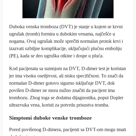
Duboka venska tromboza (DVT) je stanje u kojem se krvni
ugrušak (tromb) formira u dubokim venama, najčešće u
nogama. Ovaj ugrušak može sprečiti normalan protok krvi i
izazvati ozbiljne komplikacije, uključujući plućnu emboliju
(PE), kada se deo ugruška otkine i dospe u pluća.
Kod pacijenata sa sumnjom na DVT, D-dimer test je koristan
jer ima visoku osetljivost, ali nisku specifičnost. To znači da
normalan D-dimer gotovo sigurno isključuje DVT, dok
povišen D-dimer ne mora nužno značiti da pacijent ima
trombozu. Zbog toga se dodatna dijagnostika, poput Dopler
ultrazvuka vena, koristi za potvrdu prisustva tromba.
Simptomi duboke venske tromboze
Pored povišenog D-dimera, pacijenti sa DVT-om mogu imati