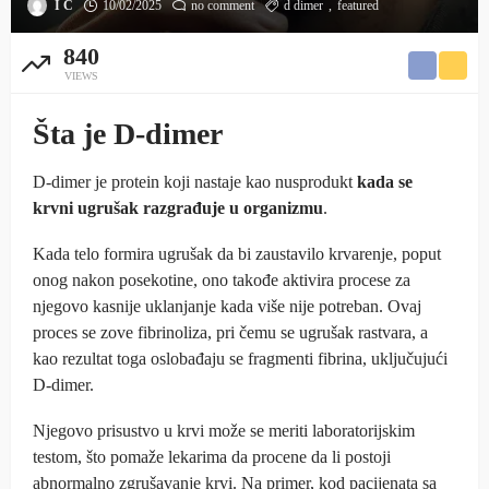
I C
10/02/2025
no comment
d dimer
featured
840
VIEWS
Šta je D-dimer
D-dimer je protein koji nastaje kao nusprodukt
kada se
krvni ugrušak razgrađuje u organizmu
.
Kada telo formira ugrušak da bi zaustavilo krvarenje, poput
onog nakon posekotine, ono takođe aktivira procese za
njegovo kasnije uklanjanje kada više nije potreban. Ovaj
proces se zove fibrinoliza, pri čemu se ugrušak rastvara, a
kao rezultat toga oslobađaju se fragmenti fibrina, uključujući
D-dimer.
Njegovo prisustvo u krvi može se meriti laboratorijskim
testom, što pomaže lekarima da procene da li postoji
abnormalno zgrušavanje krvi. Na primer, kod pacijenata sa