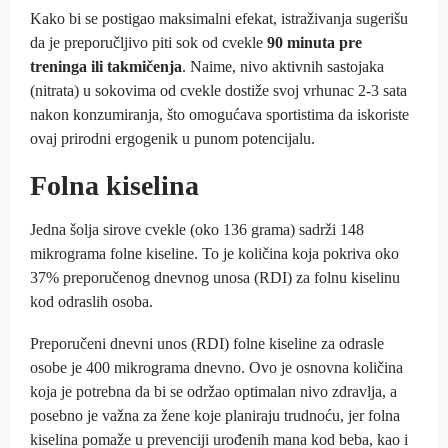
Kako bi se postigao maksimalni efekat, istraživanja sugerišu
da je preporučljivo piti sok od cvekle
90 minuta pre
treninga ili takmičenja
. Naime, nivo aktivnih sastojaka
(nitrata) u sokovima od cvekle dostiže svoj vrhunac 2-3 sata
nakon konzumiranja, što omogućava sportistima da iskoriste
ovaj prirodni ergogenik u punom potencijalu.
Folna kiselina
Jedna šolja sirove cvekle (oko 136 grama) sadrži 148
mikrograma folne kiseline. To je količina koja pokriva oko
37% preporučenog dnevnog unosa (RDI) za folnu kiselinu
kod odraslih osoba.
Preporučeni dnevni unos (RDI) folne kiseline za odrasle
osobe je 400 mikrograma dnevno. Ovo je osnovna količina
koja je potrebna da bi se održao optimalan nivo zdravlja, a
posebno je važna za žene koje planiraju trudnoću, jer folna
kiselina pomaže u prevenciji urođenih mana kod beba, kao i