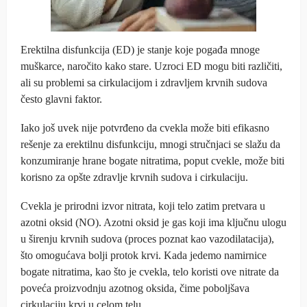
Erektilna disfunkcija (ED) je stanje koje pogađa mnoge
muškarce, naročito kako stare. Uzroci ED mogu biti različiti,
ali su problemi sa cirkulacijom i zdravljem krvnih sudova
često glavni faktor.
Iako još uvek nije potvrđeno da cvekla može biti efikasno
rešenje za erektilnu disfunkciju, mnogi stručnjaci se slažu da
konzumiranje hrane bogate nitratima, poput cvekle, može biti
korisno za opšte zdravlje krvnih sudova i cirkulaciju.
Cvekla je prirodni izvor nitrata, koji telo zatim pretvara u
azotni oksid (NO). Azotni oksid je gas koji ima ključnu ulogu
u širenju krvnih sudova (proces poznat kao vazodilatacija),
što omogućava bolji protok krvi. Kada jedemo namirnice
bogate nitratima, kao što je cvekla, telo koristi ove nitrate da
poveća proizvodnju azotnog oksida, čime poboljšava
cirkulaciju krvi u celom telu.