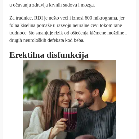
u očuvanju zdravlja krvnih sudova i mozga.
Za trudnice, RDI je nešto veći i iznosi 600 mikrograma, jer
folna kiselina pomaže u razvoju neuralne cevi tokom rane
trudnoće, što smanjuje rizik od oštećenja kičmene moždine i
drugih neuroloških defekata kod beba.
Erektilna disfunkcija