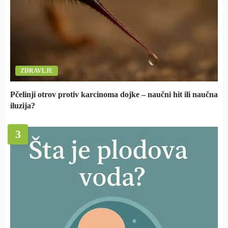
ZDRAVLJE
Pčelinji otrov protiv karcinoma dojke – naučni hit ili naučna
iluzija?
3