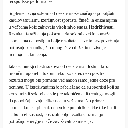
na sportske performanse.
Suplementacija sokom od cvekle može značajno poboljšati
kardiovaskularnu izdržljivost sportista, čineći ih efikasnijima
u vežbama koje zahtevaju
visok nivo snage i izdržljivosti.
Rezultati istraživanja pokazuju da sok od cvekle pomaže
sportistima da postignu bolje rezultate, a sve to bez povećanja
potrošnje kiseonika, što omogućava duže, intenzivnije
treninge i takmičenja.
Iako se mnogi efekti sokova od cvekle manifestuju kroz
hroničnu upotrebu tokom nekoliko dana, neki pozitivni
rezultati mogu biti primetni već nakon samo jedne doze pre
treninga. U istraživanjima je zabeleženo da su sportisti koji su
konzumirali sok od cvekle pre takmičenja ili treninga mogli
da poboljšaju svoju efikasnost u vežbama. Na primer,
sportisti koji su pili sok od cvekle pre biciklističke trke imali
su bolju efikasnost, postizali bolje rezultate uz manju
potrošnju energije i brže završavali takmičenja.