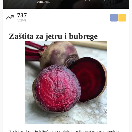
comment
737
VIEWS
Zaštita za jetru i bubrege
Za jetru, koja je ključna za detoksikaciju organizma, cvekla