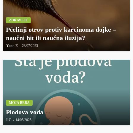
ZDRAVLJE
Pčelinji otrov protiv karcinoma dojke –
naučni hit ili naučna iluzija?
Yann E
28/07/2025
MOJA BEBA
Plodova voda
I C
14/05/2025