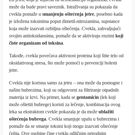
može da bude pravi saveznik. Istraživanja su pokazala da
cvekla pomaže u
smanjenju oštećenja jetre
, posebno kada
je izložena toksinima poput dimetil-nitrozamina, supstance
koja može izazvati ozbiljna oštećenja. Cvekla, zahvaljujući
svojim antioksidansima, pomaže da se aktiviraju enzimi
koji
čiste organizam od toksina
.
Takođe, cvekla povećava aktivnost proteina koji štite telo od
oksidativnog stresa, što može pomoći u prevenciji bolesti
jetre.
Cvekla nije korisna samo za jetru – ona može da pomogne i
našim bubrezima, koji su odgovorni za filtriranje otpadnih
materija iz krvi. Na primer, kada se
gentamicin
(lek koji
može oštetiti bubrege) koristi za lečenje, kombinacija ovog
leka sa ekstraktom cvekle pokazala je da može
ublažiti
oštećenja bubrega
. Cvekla smanjuje upalu u bubrezima i
pomaže da se smanje toksini koji mogu izazvati oštećenje
ćelija. Ove osobine čine cveklu odličnim prirodnim