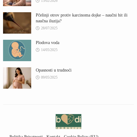
15/02/2026
Pčelinji otrov protiv karcinoma dojke – naučni hit ili
naučna iluzija?
28/07/2025
Plodova voda
14/05/2025
Opasnosti u trudnoći
09/05/2025
Politika Privatnosti
Kontakt
Cookie Policy (EU)