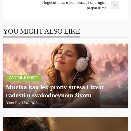
Flogocid mast u kombinaciji sa drugim
preparatima
YOU MIGHT ALSO LIKE
ZANIMLJIVOSTI
Muzika kao lek protiv stresa i izvor
radosti u svakodnevnom životu
Yann E
15/02/2026