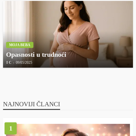
MOJA BEBA
Opasnosti u trudnoći
I C
09/05/2025
NAJNOVIJI ČLANCI
1