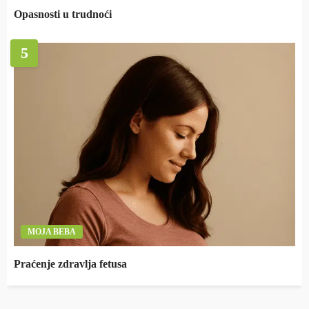
Opasnosti u trudnoći
5
MOJA BEBA
Praćenje zdravlja fetusa