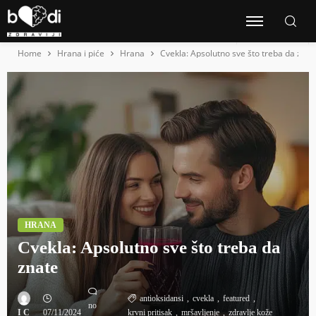
Home
Hrana i piće
Hrana
Cvekla: Apsolutno sve što treba da znat
HRANA
Cvekla: Apsolutno sve što treba da
znate
antioksidansi
cvekla
featured
no
I C
07/11/2024
krvni pritisak
mršavljenje
zdravlje kože