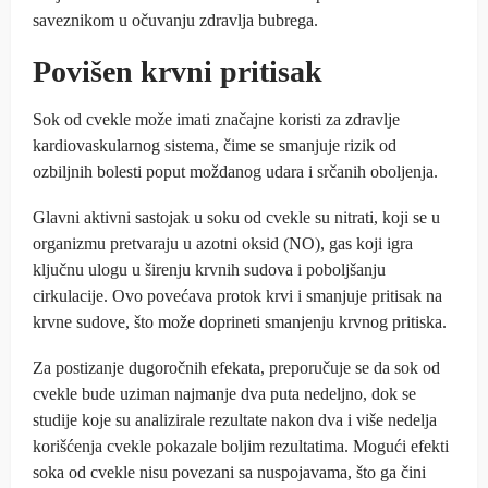
saveznikom u očuvanju zdravlja bubrega.
Povišen krvni pritisak
Sok od cvekle može imati značajne koristi za zdravlje
kardiovaskularnog sistema, čime se smanjuje rizik od
ozbiljnih bolesti poput moždanog udara i srčanih oboljenja.
Glavni aktivni sastojak u soku od cvekle su nitrati, koji se u
organizmu pretvaraju u azotni oksid (NO), gas koji igra
ključnu ulogu u širenju krvnih sudova i poboljšanju
cirkulacije. Ovo povećava protok krvi i smanjuje pritisak na
krvne sudove, što može doprineti smanjenju krvnog pritiska.
Za postizanje dugoročnih efekata, preporučuje se da sok od
cvekle bude uziman najmanje dva puta nedeljno, dok se
studije koje su analizirale rezultate nakon dva i više nedelja
korišćenja cvekle pokazale boljim rezultatima. Mogući efekti
soka od cvekle nisu povezani sa nuspojavama, što ga čini