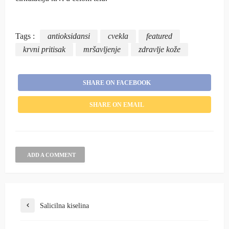
Tags :
antioksidansi
cvekla
featured
krvni pritisak
mršavljenje
zdravlje kože
SHARE ON FACEBOOK
SHARE ON EMAIL
ADD A COMMENT
Salicilna kiselina