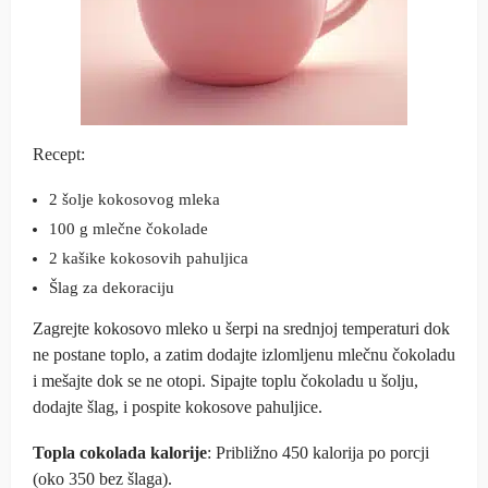
Recept:
2 šolje kokosovog mleka
100 g mlečne čokolade
2 kašike kokosovih pahuljica
Šlag za dekoraciju
Zagrejte kokosovo mleko u šerpi na srednjoj temperaturi dok
ne postane toplo, a zatim dodajte izlomljenu mlečnu čokoladu
i mešajte dok se ne otopi. Sipajte toplu čokoladu u šolju,
dodajte šlag, i pospite kokosove pahuljice.
Topla cokolada kalorije
: Približno 450 kalorija po porcji
(oko 350 bez šlaga).