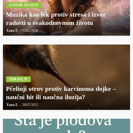
ZANIMLJIVOSTI
Muzika kao lek protiv stresa i izvor
radosti u svakodnevnom životu
Yann E
15/02/2026
ZDRAVLJE
Pčelinji otrov protiv karcinoma dojke –
naučni hit ili naučna iluzija?
Yann E
28/07/2025