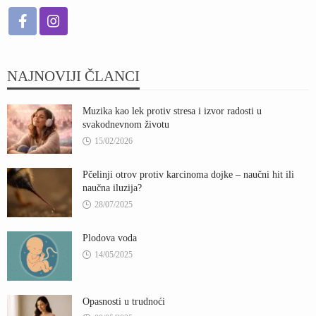
NAJNOVIJI ČLANCI
Muzika kao lek protiv stresa i izvor radosti u
svakodnevnom životu
15/02/2026
Pčelinji otrov protiv karcinoma dojke – naučni hit ili
naučna iluzija?
28/07/2025
Plodova voda
14/05/2025
Opasnosti u trudnoći