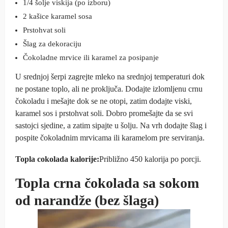
1/4 šolje viskija (po izboru)
2 kašice karamel sosa
Prstohvat soli
Šlag za dekoraciju
Čokoladne mrvice ili karamel za posipanje
U srednjoj šerpi zagrejte mleko na srednjoj temperaturi dok
ne postane toplo, ali ne proključa. Dodajte izlomljenu crnu
čokoladu i mešajte dok se ne otopi, zatim dodajte viski,
karamel sos i prstohvat soli. Dobro promešajte da se svi
sastojci sjedine, a zatim sipajte u šolju. Na vrh dodajte šlag i
pospite čokoladnim mrvicama ili karamelom pre serviranja.
Topla cokolada kalorije:
Približno 450 kalorija po porcji.
Topla crna čokolada sa sokom
od narandže (bez šlaga)