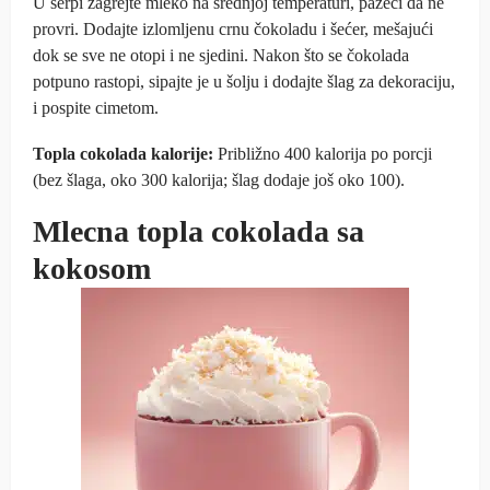
U šerpi zagrejte mleko na srednjoj temperaturi, pazeći da ne
provri. Dodajte izlomljenu crnu čokoladu i šećer, mešajući
dok se sve ne otopi i ne sjedini. Nakon što se čokolada
potpuno rastopi, sipajte je u šolju i dodajte šlag za dekoraciju,
i pospite cimetom.
Topla cokolada kalorije:
Približno 400 kalorija po porcji
(bez šlaga, oko 300 kalorija; šlag dodaje još oko 100).
Mlecna topla cokolada sa
kokosom