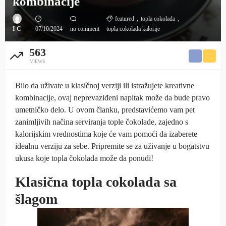
kombinacije
featured
topla cokolada
I C
07/10/2024
no comment
topla cokolada kalorije
563
VIEWS
Bilo da uživate u klasičnoj verziji ili istražujete kreativne
kombinacije, ovaj neprevaziđeni napitak može da bude pravo
umetničko delo. U ovom članku, predstavićemo vam pet
zanimljivih načina serviranja tople čokolade, zajedno s
kalorijskim vrednostima koje će vam pomoći da izaberete
idealnu verziju za sebe. Pripremite se za uživanje u bogatstvu
ukusa koje topla čokolada može da ponudi!
Klasična topla cokolada sa
šlagom