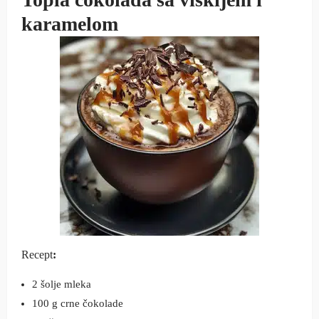
karamelom
Recept
:
2 šolje mleka
100 g crne čokolade