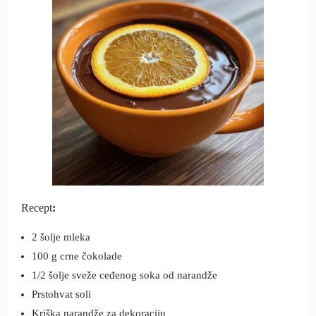
Recept
:
2 šolje mleka
100 g crne čokolade
1/2 šolje sveže ceđenog soka od narandže
Prstohvat soli
Kriška narandže za dekoraciju