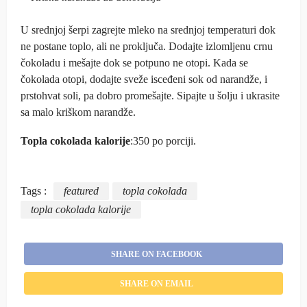
U srednjoj šerpi zagrejte mleko na srednjoj temperaturi dok
ne postane toplo, ali ne proključa. Dodajte izlomljenu crnu
čokoladu i mešajte dok se potpuno ne otopi. Kada se
čokolada otopi, dodajte sveže isceđeni sok od narandže, i
prstohvat soli, pa dobro promešajte. Sipajte u šolju i ukrasite
sa malo kriškom narandže.
Topla cokolada kalorije
:350 po porciji.
Tags :
featured
topla cokolada
topla cokolada kalorije
SHARE ON FACEBOOK
SHARE ON EMAIL