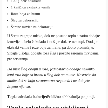
100 g bele cokolade
1 kašičica ekstrakta vanile
Roze boja za hranu
Šlag za dekoraciju
Šarene mrvice za dekoraciju
U šerpu zagrejte mleko, dok ne postane toplo a zatim dodajte
izmrvljenu belu čokoladu i mešajte dok se ne otopi. Dodajte
ekstrakt vanile i roze boju za hranu, pa dobro promešajte.
Sipajte u šolju, dodajte roza šlag i pospite šarenim mrvicama
pre serviranja.
Da biste šlag obojili u roza, jednostavno dodajte nekoliko
kapi roza boje za hranu u šlag dok ga mutite. Nastavite da
mutite dok se boja ravnomerno rasporedi i ne dobijete
željenu nijansu.
Topla cokolada kalorije:
Približno 400 kalorija po porcji.
Topla cokolada sa viskijem i