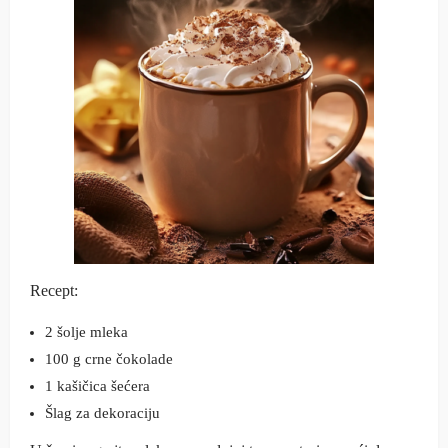
Recept:
2 šolje mleka
100 g crne čokolade
1 kašičica šećera
Šlag za dekoraciju