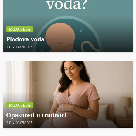
MOJA BEBA
Plodova voda
I C
14/05/2025
MOJA BEBA
Opasnosti u trudnoći
I C
09/05/2025