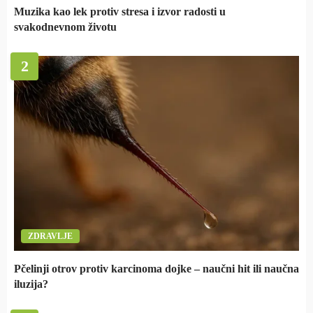
Muzika kao lek protiv stresa i izvor radosti u
svakodnevnom životu
2
ZDRAVLJE
Pčelinji otrov protiv karcinoma dojke – naučni hit ili naučna
iluzija?