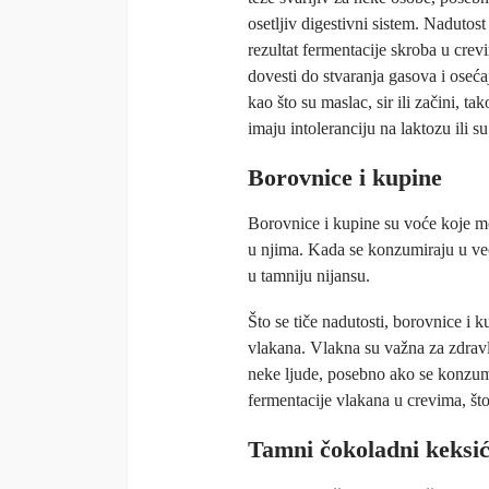
osetljiv digestivni sistem. Nadutost
rezultat fermentacije skroba u crev
dovesti do stvaranja gasova i osećaj
kao što su maslac, sir ili začini, 
imaju intoleranciju na laktozu ili s
Borovnice i kupine
Borovnice i kupine su voće koje mo
u njima. Kada se konzumiraju u ve
u tamniju nijansu.
Što se tiče nadutosti, borovnice i
vlakana. Vlakna su važna za zdravlj
neke ljude, posebno ako se konzumi
fermentacije vlakana u crevima, što
Tamni čokoladni keksić