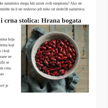
 neke namirnice mogu biti uzrok ovih simptoma? Ako ste
azmislite da li ste nedavno jeli neke od sledećih namirnica:
i crna stolica: Hrana bogata
tamna boja
teina koji
 i koji
hrane ne
ože se
ati crnu
kao
već je