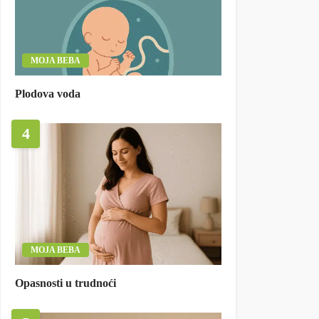
MOJA BEBA
Plodova voda
4
MOJA BEBA
Opasnosti u trudnoći