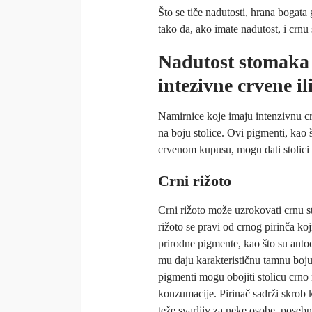
Što se tiče nadutosti, hrana bogat
tako da, ako imate nadutost, i crnu st
Nadutost stomaka 
intezivne crvene il
Namirnice koje imaju intenzivnu cr
na boju stolice. Ovi pigmenti, kao š
crvenom kupusu, mogu dati stolici 
Crni rižoto
Crni rižoto može uzrokovati crnu st
rižoto se pravi od crnog pirinča koj
prirodne pigmente, kao što su antoc
mu daju karakterističnu tamnu boj
pigmenti mogu obojiti stolicu crno
konzumacije. Pirinač sadrži skrob k
teže svarljiv za neke osobe, poseb