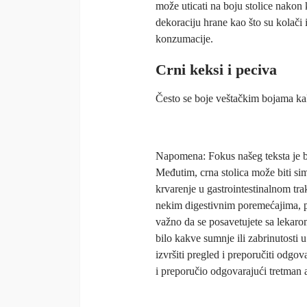
može uticati na boju stolice nakon
dekoraciju hrane kao što su kolači i
konzumacije.
Crni keksi i peciva
Često se boje veštačkim bojama kak
Napomena: Fokus našeg teksta je bi
Međutim, crna stolica može biti si
krvarenje u gastrointestinalnom trak
nekim digestivnim poremećajima, po
važno da se posavetujete sa lekarom
bilo kakve sumnje ili zabrinutosti 
izvršiti pregled i preporučiti odgo
i preporučio odgovarajući tretman 