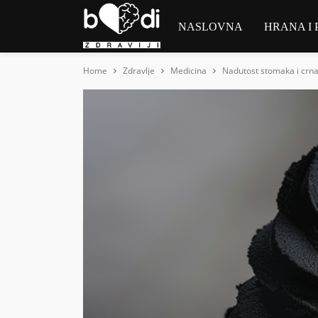
NASLOVNA
HRANA I 
Home
Zdravlje
Medicina
Nadutost stomaka i crna