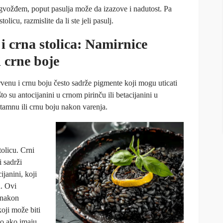
a gvožđem, poput pasulja može da izazove i nadutost. Pa
olicu, razmislite da li ste jeli pasulj.
i crna stolica: Namirnice
i crne boje
venu i crnu boju često sadrže pigmente koji mogu uticati
to su antocijanini u crnom pirinču ili betacijanini u
tamnu ili crnu boju nakon varenja.
olicu. Crni
i sadrži
ijanini, koji
u. Ovi
 nakon
oji može biti
no ako imaju