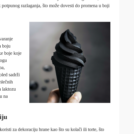
z potpunog razlaganja, što može dovesti do promena u boji
tvaranje
a boju
ke boje koje
mogu
ba,
oled sadrži
mlečnih
a laktozu
u na
iju
risti za dekoraciju hrane kao što su kolači ili torte, što