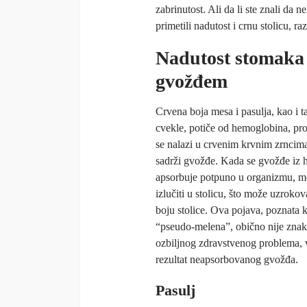
zabrinutost. Ali da li ste znali da
primetili nadutost i crnu stolicu, r
Nadutost stomaka 
gvožđem
Crvena boja mesa i pasulja, kao i 
cvekle, potiče od hemoglobina, pro
se nalazi u crvenim krvnim zrncima
sadrži gvožđe. Kada se gvožđe iz 
apsorbuje potpuno u organizmu, m
izlučiti u stolicu, što može uzrokov
boju stolice. Ova pojava, poznata 
“pseudo-melena”, obično nije znak
ozbiljnog zdravstvenog problema, 
rezultat neapsorbovanog gvožđa.
Pasulj