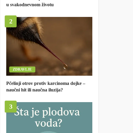
u svakodnevnom životu
2
ZDRAVLJE
Pčelinji otrov protiv karcinoma dojke –
naučni hit ili naučna iluzija?
3