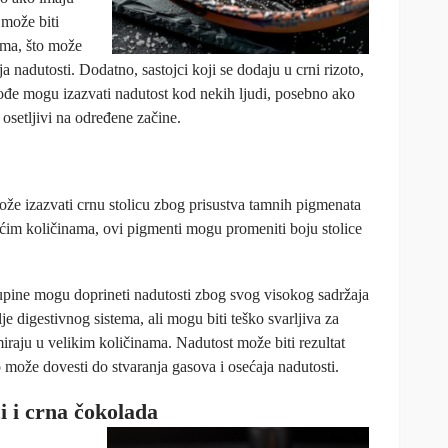
 može biti
ima, što može
a nadutosti. Dodatno, sastojci koji se dodaju u crni rizoto,
takođe mogu izazvati nadutost kod nekih ljudi, posebno ako
u osetljivi na određene začine.
že izazvati crnu stolicu zbog prisustva tamnih pigmenata
ćim količinama, ovi pigmenti mogu promeniti boju stolice
 kupine mogu doprineti nadutosti zbog svog visokog sadržaja
e digestivnog sistema, ali mogu biti teško svarljiva za
raju u velikim količinama. Nadutost može biti rezultat
 može dovesti do stvaranja gasova i osećaja nadutosti.
i i crna čokolada