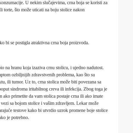
 konzumacije. U nekim slučajevima, crna boja se koristi za
li torte, što može uticati na boju stolice nakon
o bi se postigla atraktivna crna boja proizvoda.
o na hranu koja izaziva crnu stolicu, i ujedno nadutost.
mptom ozbiljnijih zdravstvenih problema, kao što su
tu, ili tumor. Uz to, crna stolica može biti povezana sa
put sindroma iritabilnog creva ili infekcija. Zbog toga je
 ako primetite da vam stolica postaje crna ili ako imate
u vezi sa bojom stolice i vašim zdravljem. Lekar može
varajuće testove kako bi utvrdio uzrok promene boje stolice
ako je potrebno.