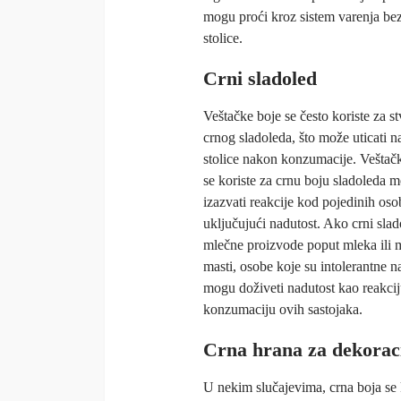
mogu proći kroz sistem varenja be
stolice.
Crni sladoled
Veštačke boje se često koriste za s
crnog sladoleda, što može uticati n
stolice nakon konzumacije. Veštač
se koriste za crnu boju sladoleda 
izazvati reakcije kod pojedinih oso
uključujući nadutost. Ako crni slad
mlečne proizvode poput mleka ili 
masti, osobe koje su intolerantne n
mogu doživeti nadutost kao reakcij
konzumaciju ovih sastojaka.
Crna hrana za dekorac
U nekim slučajevima, crna boja se ko