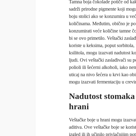
Tamna boja čokolade potiče od kak
sadrži prirodne pigmente koji mog
boju stolici ako se konzumira u ve
količinama. Međutim, obično je po
konzumirati veće količine tamne č
bi se ovo primetilo. Veštački zaslađ
koriste u keksima, poput sorbitola, 
ksilitola, mogu izazvati nadutost k
ljudi. Ovi veštački zaslađivači su 
polioli ili šećerni alkoholi, iako nem
uticaj na nivo šećera u krvi kao obi
mogu izazvati fermentaciju u crevi
Nadutost stomaka i
hrani
Veštačke boje u hrani mogu izazvat
aditiva. Ove veštačke boje se koris
izgled ili ih učinilo privlačnijim 