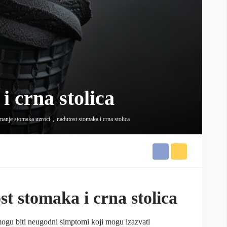
i crna stolica
manje stomaka uzroci
nadutost stomaka i crna stolica
t stomaka i crna stolica
mogu biti neugodni simptomi koji mogu izazvati