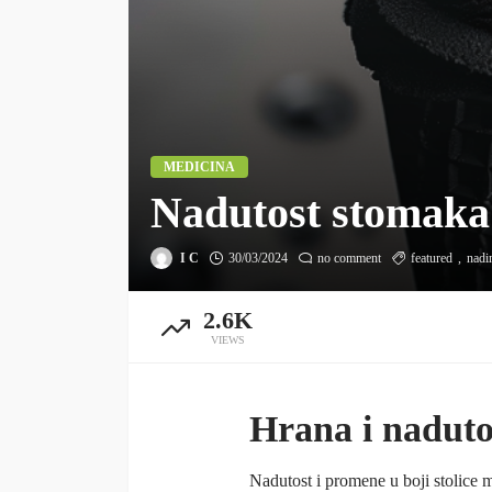
MEDICINA
Nadutost stomaka 
I C
30/03/2024
no comment
featured
nadi
2.6K
VIEWS
Hrana i nadutos
Nadutost i promene u boji stolice 