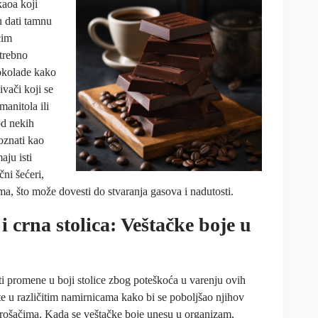
aoa koji
u dati tamnu
ćim
trebno
okolade kako
ivači koji se
manitola ili
od nekih
poznati kao
aju isti
čni šećeri,
ma, što može dovesti do stvaranja gasova i nadutosti.
 crna stolica: Veštačke boje u
i promene u boji stolice zbog poteškoća u varenju ovih
te u različitim namirnicama kako bi se poboljšao njihov
potrošačima. Kada se veštačke boje unesu u organizam,