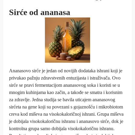
Sirće od ananasa
Ananasovo sirće je jedan od novijih dodataka ishrani koji je
privukao pažnju zdravstvenih entuzijasta i istraživača. Ovo
sirće se pravi fermentacijom ananasovog soka i koristi se u
mnogim kuhinjama kao začin, a takođe se smatra i korisnim
za zdravlje. Jedna studija se bavila uticajem ananasovog
sirćeta na gene koji su povezani s gojaznošću i mikrobiotom
creva kod miševa na visokokaloričnoj ishrani. Grupa miševa
je dobijala visokokaloričnu ishranu i ananasovo sirće, dok je
kontrolna grupa samo dobijala visokokaloričnu ishranu.