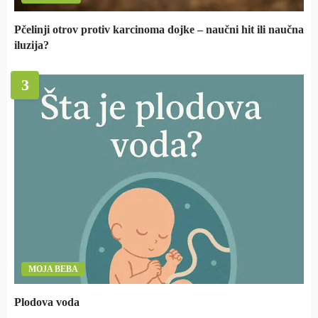
Pčelinji otrov protiv karcinoma dojke – naučni hit ili naučna
iluzija?
3
MOJA BEBA
Plodova voda