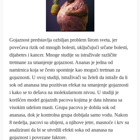
Gojaznost predstavlja ozbiljan problem širom sveta, jer
povećava rizik od mnogih bolesti, uključujući srčane bolesti,
dijabetes i kancer. Mnoge studije su istraživale različite
tretmane za smanjenje gojaznost. Ananas je jedna od
namirnica koja se često spominje kao mogući tretman za
gojaznosti. U ovoj studiji, istraživači su želeli da istraže da li
sok od ananasa ima pozitivan efekat na smanjenje gojaznosti
i kako se to dešava na molekularnom nivou. U studiji je
korišćen model gojaznih pacova kojima je data ishrana sa
visokim udelom masti. Grupa pacova je dobila sok od
ananasa, dok je kontrolna grupa dobijala samo vodu. Nakon
8 nedelja, pacovi su ubijeni, a njihove jetre, masnoće i krv su
analizirani da bi se utvrdili efekti soka od ananasa na
gojaznost i povezane faktore.