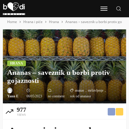
Home
Hrana i piće
Hrana
Ananas – saveznik u borbi protiv gojazn
HRANA
Ananas – saveznik u borbi protiv
gojaznosti
ananas
mršavljenje
Yann E
06/05/2023
no comment
sok od ananasa
977
VIEWS