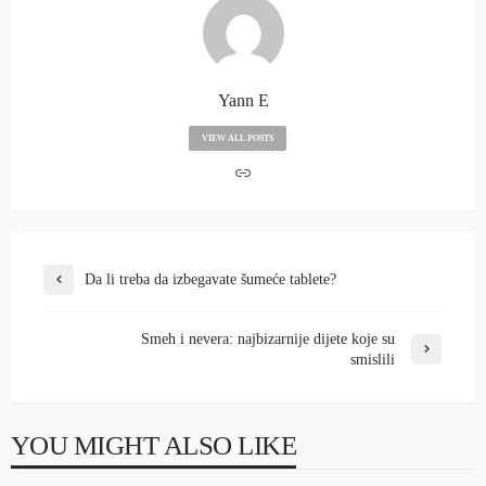
Yann E
VIEW ALL POSTS
Da li treba da izbegavate šumeće tablete?
Smeh i nevera: najbizarnije dijete koje su
smislili
YOU MIGHT ALSO LIKE