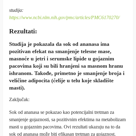
studija:
https://www.ncbi.nlm.nih.gov/pmc/articles/PMC6170270/
Rezultati:
Studija je pokazala da sok od ananasa ima
pozitivan efekat na smanjenje telesne mase,
masnoće u jetri i serumske lipide u gojaznim
pacovima koji su bili hranjeni sa masnom hranu
ishranom. Takođe, primetno je smanjenje broja i
veličine adipocita (ćelije u telu koje skladište
masti).
Zaključak:
Sok od ananasa se pokazao kao potencijalni tretman za
smanjenje gojaznosti, sa pozitivnim efektima na metabolizam
masti u gojaznim pacovima. Ovi rezultati ukazuju na to da
sok od ananasa može biti efikasan tretman za gojaznost.