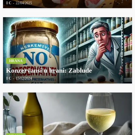
I C
22/04/2025
HRANA
Konzervansi u hrani: Zablude
I C
15/12/2024