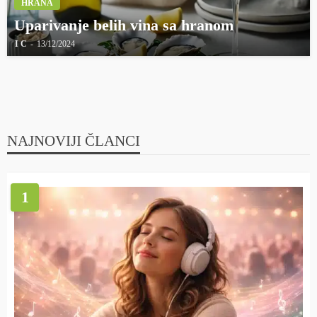
HRANA
Uparivanje belih vina sa hranom
I C
13/12/2024
NAJNOVIJI ČLANCI
1