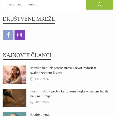
DRUŠTVENE MREŽE
NAJNOVIJI ČLANCI
Muzika kao lek protiv stresa i izvor radosti u
svakodnevnom životu
15/02/2026
Pčelinji otrov protiv karcinoma dojke – naučni hit ili
naučna iluzija?
28/07/2025
Plodova voda