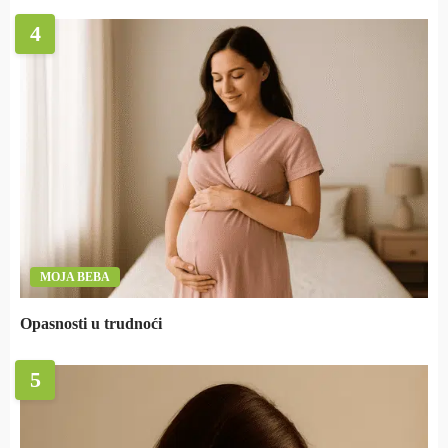
4
MOJA BEBA
Opasnosti u trudnoći
5