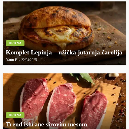
HRANA
Komplet Lepinja – užička jutarnja čarolija
Yann E
22/04/2025
HRANA
Trend ishrane sirovim mesom