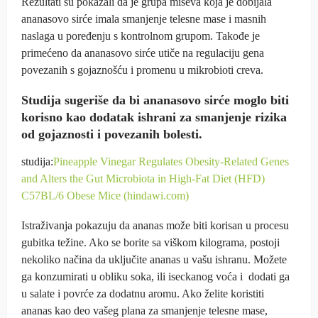
Rezultati su pokazali da je grupa miševa koja je dobijala
ananasovo sirće imala smanjenje telesne mase i masnih
naslaga u poređenju s kontrolnom grupom. Takođe je
primećeno da ananasovo sirće utiče na regulaciju gena
povezanih s gojaznošću i promenu u mikrobioti creva.
Studija sugeriše da bi ananasovo sirće moglo biti
korisno kao dodatak ishrani za smanjenje rizika
od gojaznosti i povezanih bolesti.
studija:
Pineapple Vinegar Regulates Obesity-Related Genes
and Alters the Gut Microbiota in High-Fat Diet (HFD)
C57BL/6 Obese Mice (hindawi.com)
Istraživanja pokazuju da ananas može biti korisan u procesu
gubitka težine. Ako se borite sa viškom kilograma, postoji
nekoliko načina da uključite ananas u vašu ishranu. Možete
ga konzumirati u obliku soka, ili iseckanog voća i dodati ga
u salate i povrće za dodatnu aromu. Ako želite koristiti
ananas kao deo vašeg plana za smanjenje telesne mase,