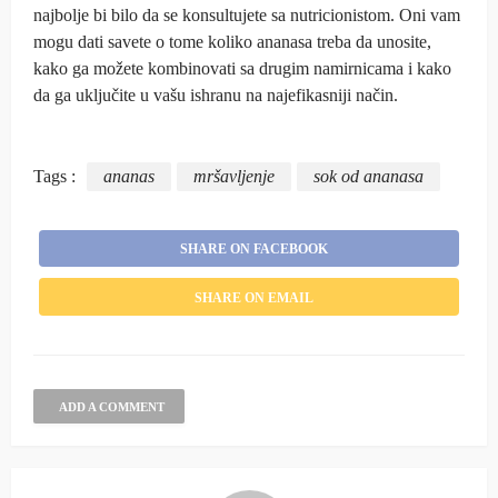
najbolje bi bilo da se konsultujete sa nutricionistom. Oni vam
mogu dati savete o tome koliko ananasa treba da unosite,
kako ga možete kombinovati sa drugim namirnicama i kako
da ga uključite u vašu ishranu na najefikasniji način.
Tags :
ananas
mršavljenje
sok od ananasa
SHARE ON FACEBOOK
SHARE ON EMAIL
ADD A COMMENT