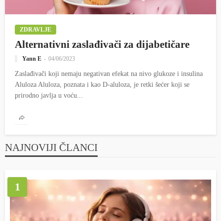
ZDRAVLJE
Alternativni zaslađivači za dijabetičare
Yann E
04/06/2023
Zaslađivači koji nemaju negativan efekat na nivo glukoze i insulina
Aluloza Aluloza, poznata i kao D-aluloza, je retki šećer koji se
prirodno javlja u voću...
NAJNOVIJI ČLANCI
1