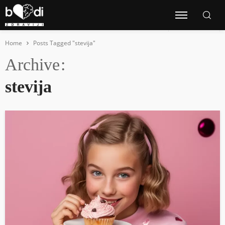
Home
Posts Tagged "stevija"
Archive
stevija