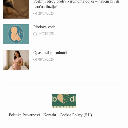
Pčelinji otrov protiv karcinoma dojke – naučni hit ili
naučna iluzija?
28/07/2025
Plodova voda
14/05/2025
Opasnosti u trudnoći
09/05/2025
Politika Privatnosti
Kontakt
Cookie Policy (EU)