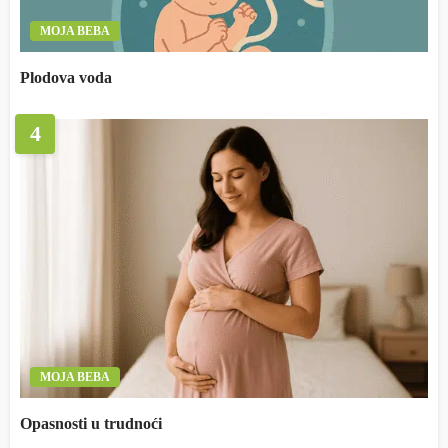
MOJA BEBA
Plodova voda
4
MOJA BEBA
Opasnosti u trudnoći