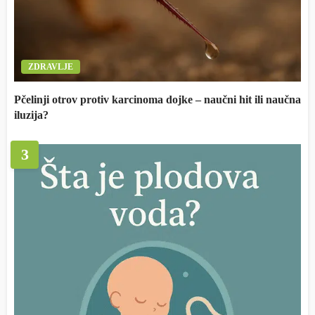
ZDRAVLJE
Pčelinji otrov protiv karcinoma dojke – naučni hit ili naučna
iluzija?
3