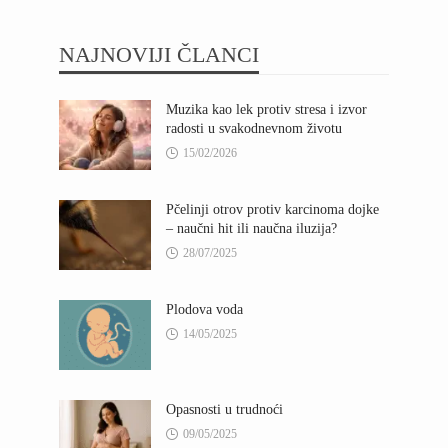
NAJNOVIJI ČLANCI
Muzika kao lek protiv stresa i izvor
radosti u svakodnevnom životu
15/02/2026
Pčelinji otrov protiv karcinoma dojke
– naučni hit ili naučna iluzija?
28/07/2025
Plodova voda
14/05/2025
Opasnosti u trudnoći
09/05/2025