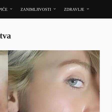
PIĆE
ZANIMLJIVOSTI
ZDRAVLJE
tva