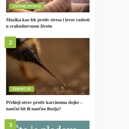
ZANIMLJIVOSTI
Muzika kao lek protiv stresa i izvor radosti
u svakodnevnom životu
2
ZDRAVLJE
Pčelinji otrov protiv karcinoma dojke –
naučni hit ili naučna iluzija?
3