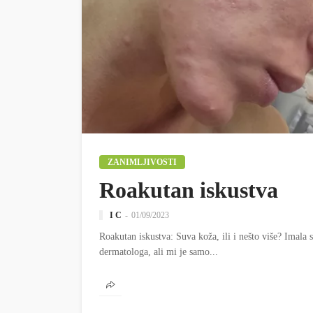
ZANIMLJIVOSTI
Roakutan iskustva
I C
01/09/2023
Roakutan iskustva: Suva koža, ili i nešto više? Imala
dermatologa, ali mi je samo...