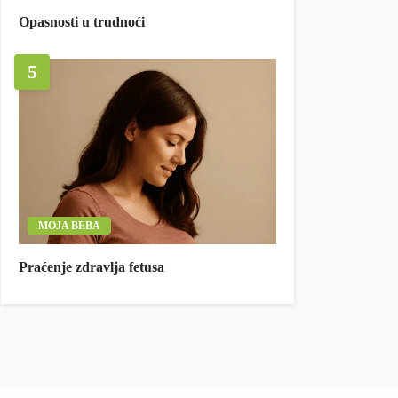
Opasnosti u trudnoći
5
MOJA BEBA
Praćenje zdravlja fetusa