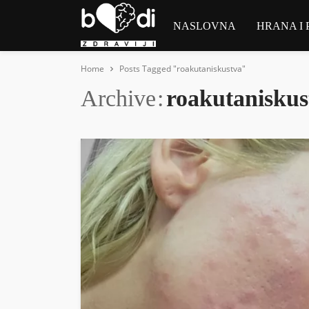
NASLOVNA
HRANA I 
Home
Posts Tagged "roakutaniskustva"
Archive
roakutaniskus