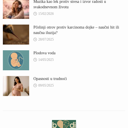
Muzika kao lek protiv stresa i izvor radosti u
svakodnevnom životu
15/02/2026
Pčelinji otrov protiv karcinoma dojke – naučni hit ili
naučna iluzija?
28/07/2025
Plodova voda
14/05/2025
Opasnosti u trudnoći
09/05/2025