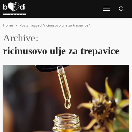
Home
Posts Tagged "ricinusovo ulje za trepavice"
Archive
ricinusovo ulje za trepavice