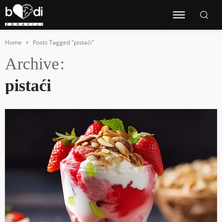
Home
Posts Tagged "pistaći"
Archive
pistaći