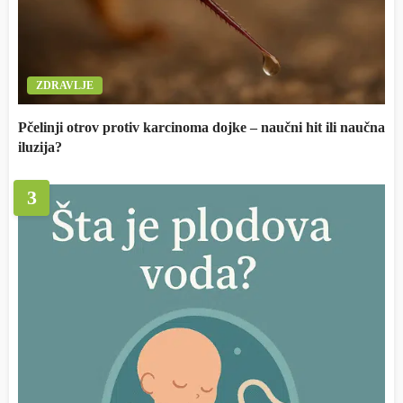
ZDRAVLJE
Pčelinji otrov protiv karcinoma dojke – naučni hit ili naučna
iluzija?
3