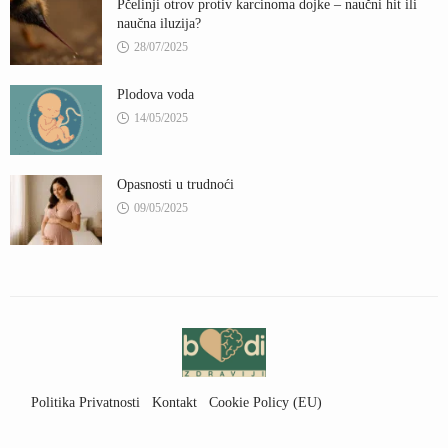
Pčelinji otrov protiv karcinoma dojke – naučni hit ili
naučna iluzija?
28/07/2025
Plodova voda
14/05/2025
Opasnosti u trudnoći
09/05/2025
Politika Privatnosti
Kontakt
Cookie Policy (EU)