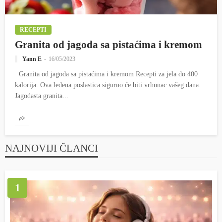
RECEPTI
Granita od jagoda sa pistaćima i kremom
Yann E
16/05/2023
Granita od jagoda sa pistaćima i kremom Recepti za jela do 400
kalorija: Ova ledena poslastica sigurno će biti vrhunac vašeg dana.
Jagodasta granita...
NAJNOVIJI ČLANCI
1