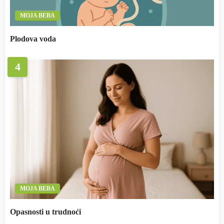
MOJA BEBA
Plodova voda
4
MOJA BEBA
Opasnosti u trudnoći