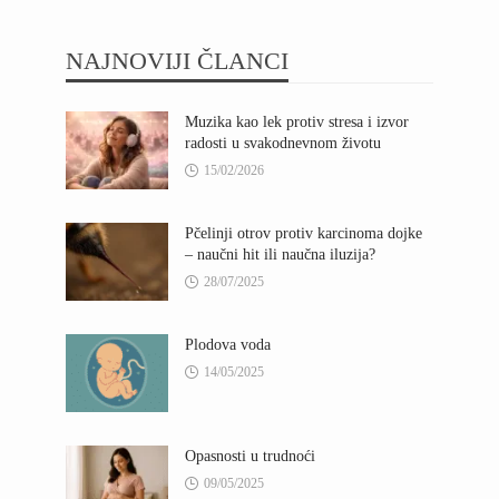
NAJNOVIJI ČLANCI
Muzika kao lek protiv stresa i izvor
radosti u svakodnevnom životu
15/02/2026
Pčelinji otrov protiv karcinoma dojke
– naučni hit ili naučna iluzija?
28/07/2025
Plodova voda
14/05/2025
Opasnosti u trudnoći
09/05/2025