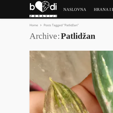
NASLOVNA
HRANA I 
Home
Posts Tagged "Patlidžan"
Archive
Patlidžan