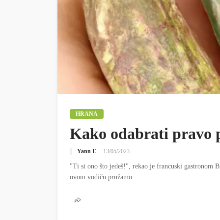
HRANA
Kako odabrati pravo 
Yann E
13/05/2023
"Ti si ono što jedeš!", rekao je francuski gastronom 
ovom vodiču pružamo...