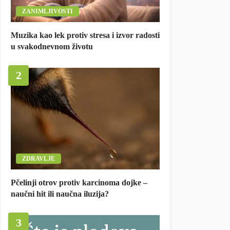
ZANIMLJIVOSTI
Muzika kao lek protiv stresa i izvor radosti
u svakodnevnom životu
2
ZDRAVLJE
Pčelinji otrov protiv karcinoma dojke –
naučni hit ili naučna iluzija?
3