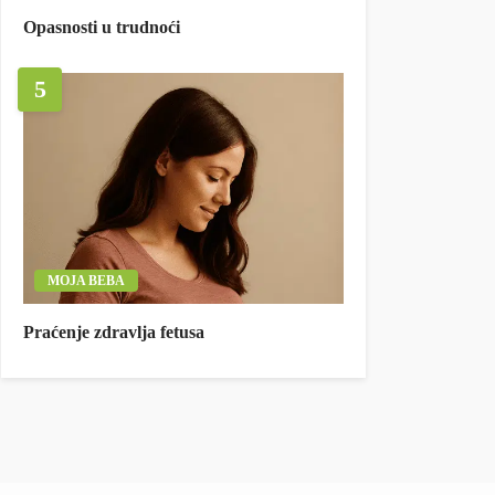
Opasnosti u trudnoći
5
MOJA BEBA
Praćenje zdravlja fetusa