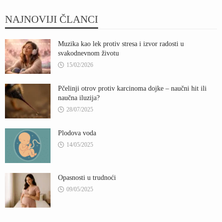
NAJNOVIJI ČLANCI
Muzika kao lek protiv stresa i izvor radosti u
svakodnevnom životu
15/02/2026
Pčelinji otrov protiv karcinoma dojke – naučni hit ili
naučna iluzija?
28/07/2025
Plodova voda
14/05/2025
Opasnosti u trudnoći
09/05/2025