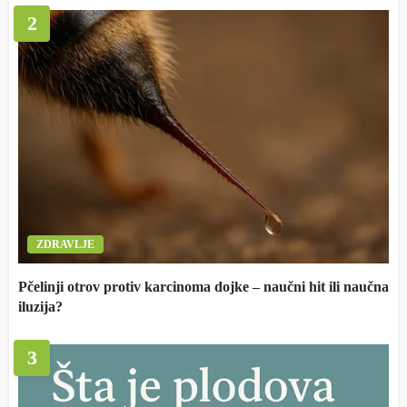
2
ZDRAVLJE
Pčelinji otrov protiv karcinoma dojke – naučni hit ili naučna
iluzija?
3