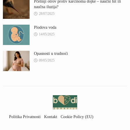
Pčelinji otrov protiv karcinoma dojke – naučni hit ili
naučna iluzija?
28/07/2025
Plodova voda
14/05/2025
Opasnosti u trudnoći
09/05/2025
Politika Privatnosti
Kontakt
Cookie Policy (EU)