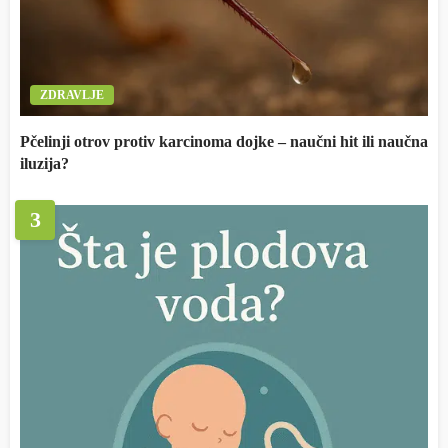
ZDRAVLJE
Pčelinji otrov protiv karcinoma dojke – naučni hit ili naučna
iluzija?
3