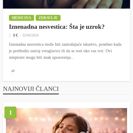
MEDICINA
ZDRAVLJE
Iznenadna nesvestica: Šta je uzrok?
I C
02/04/2024
Iznenadna nesvestica može biti zastrašujuće iskustvo, posebno kada
je prethodio osećaj vrtoglavice ili da se svet oko vas vrti. Ovi
simptomi mogu biti znak upozorenja...
NAJNOVIJI ČLANCI
1