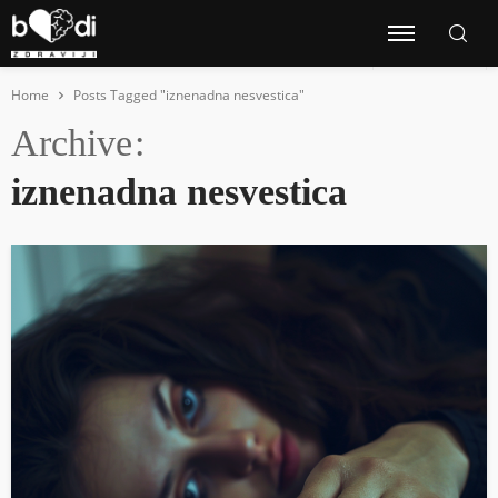
Home
Posts Tagged "iznenadna nesvestica"
Archive
iznenadna nesvestica