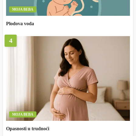
MOJA BEBA
Plodova voda
4
MOJA BEBA
Opasnosti u trudnoći