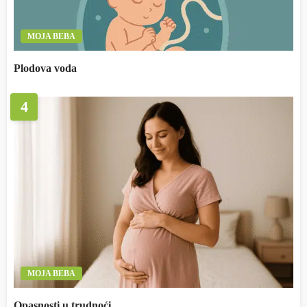
MOJA BEBA
Plodova voda
4
MOJA BEBA
Opasnosti u trudnoći