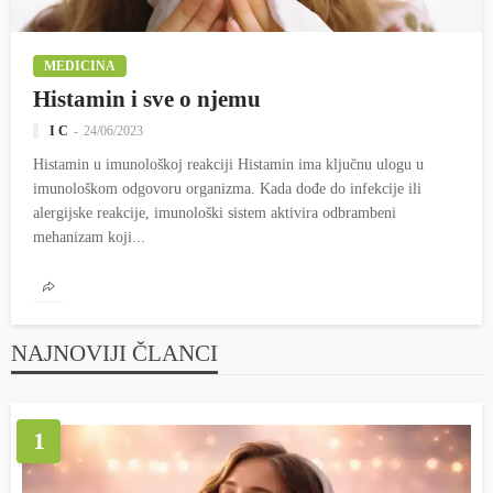
MEDICINA
Histamin i sve o njemu
I C
24/06/2023
Histamin u imunološkoj reakciji Histamin ima ključnu ulogu u
imunološkom odgovoru organizma. Kada dođe do infekcije ili
alergijske reakcije, imunološki sistem aktivira odbrambeni
mehanizam koji...
NAJNOVIJI ČLANCI
1