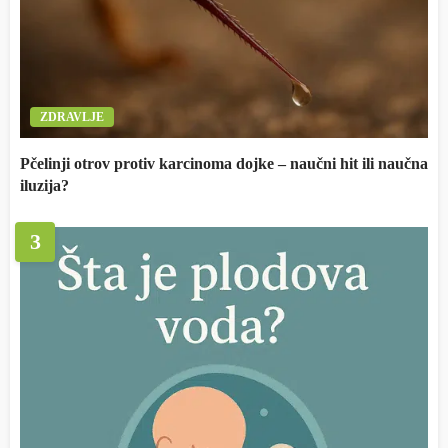
ZDRAVLJE
Pčelinji otrov protiv karcinoma dojke – naučni hit ili naučna
iluzija?
3