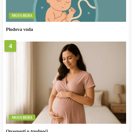
MOJA BEBA
Plodova voda
4
MOJA BEBA
Opasnosti u trudnoći