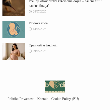
Pčelinji otrov protiv karcinoma dojke – naučni hit ili
naučna iluzija?
28/07/2025
Plodova voda
14/05/2025
Opasnosti u trudnoći
09/05/2025
Politika Privatnosti
Kontakt
Cookie Policy (EU)