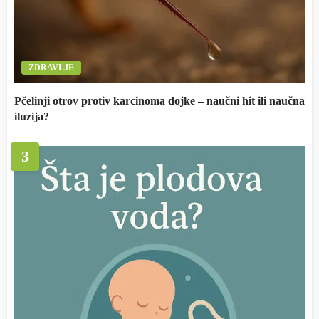
ZDRAVLJE
Pčelinji otrov protiv karcinoma dojke – naučni hit ili naučna
iluzija?
3