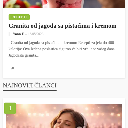
RECEPTI
Granita od jagoda sa pistaćima i kremom
Yann E
16/05/2023
Granita od jagoda sa pistaćima i kremom Recepti za jela do 400
kalorija: Ova ledena poslastica sigurno će biti vrhunac vašeg dana.
Jagodasta granita...
NAJNOVIJI ČLANCI
1