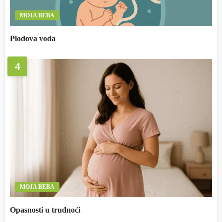
MOJA BEBA
Plodova voda
4
MOJA BEBA
Opasnosti u trudnoći