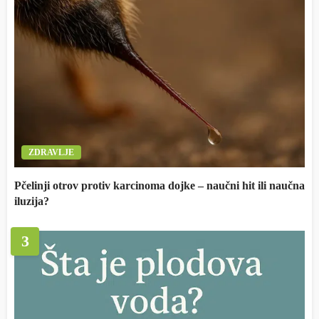
ZDRAVLJE
Pčelinji otrov protiv karcinoma dojke – naučni hit ili naučna
iluzija?
3