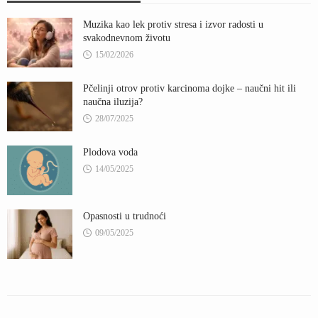
Muzika kao lek protiv stresa i izvor radosti u
svakodnevnom životu
15/02/2026
Pčelinji otrov protiv karcinoma dojke – naučni hit ili
naučna iluzija?
28/07/2025
Plodova voda
14/05/2025
Opasnosti u trudnoći
09/05/2025