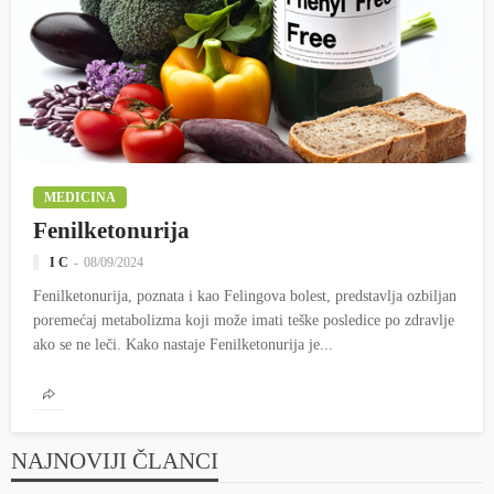
MEDICINA
Fenilketonurija
I C
08/09/2024
Fenilketonurija, poznata i kao Felingova bolest, predstavlja ozbiljan
poremećaj metabolizma koji može imati teške posledice po zdravlje
ako se ne leči. Kako nastaje Fenilketonurija je...
NAJNOVIJI ČLANCI