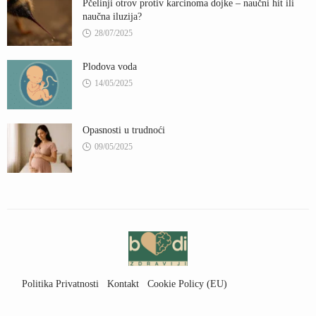
Pčelinji otrov protiv karcinoma dojke – naučni hit ili
naučna iluzija?
28/07/2025
Plodova voda
14/05/2025
Opasnosti u trudnoći
09/05/2025
Politika Privatnosti
Kontakt
Cookie Policy (EU)