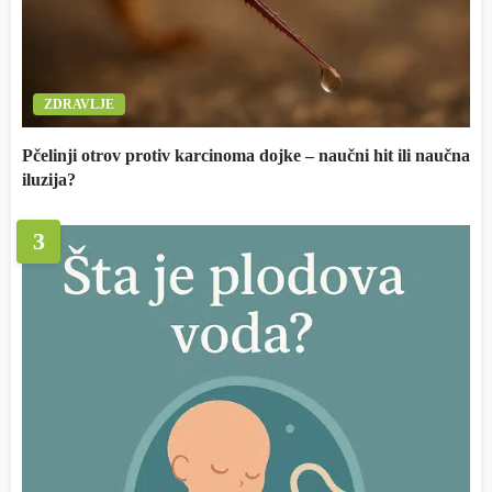
ZDRAVLJE
Pčelinji otrov protiv karcinoma dojke – naučni hit ili naučna
iluzija?
3