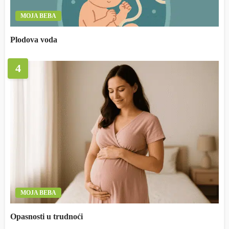
MOJA BEBA
Plodova voda
4
MOJA BEBA
Opasnosti u trudnoći