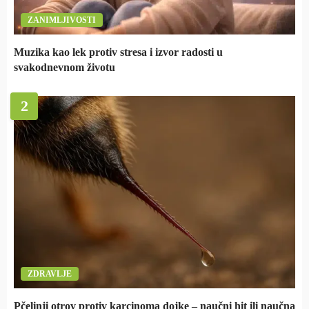
ZANIMLJIVOSTI
Muzika kao lek protiv stresa i izvor radosti u
svakodnevnom životu
2
ZDRAVLJE
Pčelinji otrov protiv karcinoma dojke – naučni hit ili naučna