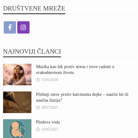
DRUŠTVENE MREŽE
NAJNOVIJI ČLANCI
Muzika kao lek protiv stresa i izvor radosti u
svakodnevnom životu
15/02/2026
Pčelinji otrov protiv karcinoma dojke – naučni hit ili
naučna iluzija?
28/07/2025
Plodova voda
14/05/2025