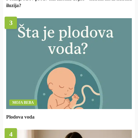
iluzija?
3
MOJA BEBA
Plodova voda
4